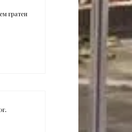
ем гратен
0г.