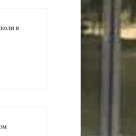
коли в
сом