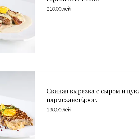
210,00 лей
Свиная вырезка с сыром и цук
пармезане1/400г.
130,00 лей