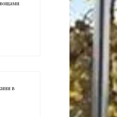
овощами
кини в