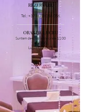
REZERVARE
Tel.:
+373 (78) 056 056
ORAR DE LUCRU
Suntem deschiși între orele 11:00
și 23:00
Luni – Duminică