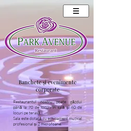
Banchete și evenimente
corporate
Restaurantul nostru poate găzdui
până la 70 de locuri în sală și 60 de
locuri pe terasă.
Sala este dotată cu echipament muzical
profesional și 2 microfoane.